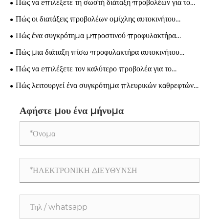
Πώς να επιλέξετε τη σωστή διάταξη προβολέων για το
Hyundai H1 2018 για να βελτιώσετε την ασφάλεια οδήγησης
Πώς οι διατάξεις προβολέων ομίχλης αυτοκινήτου
βελτιώνουν την ασφάλεια οδήγησης και την απόδοση του
Πώς ένα συγκρότημα μπροστινού προφυλακτήρα
οχήματος;
αυτοκινήτου ενισχύει την ασφάλεια και την απόδοση του
Πώς μια διάταξη πίσω προφυλακτήρα αυτοκινήτου
οχήματος;
προστατεύει το όχημά σας και μειώνει το κόστος επισκευής;
Πώς να επιλέξετε τον καλύτερο προβολέα για το
HYUNDAI CRETA
Πώς λειτουργεί ένα συγκρότημα πλευρικών καθρεφτών
αυτοκινήτου;
Αφήστε μου ένα μήνυμα