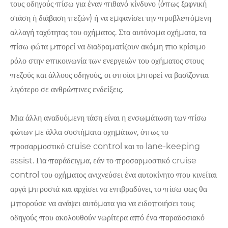
τους οδηγούς πίσω για έναν πιθανό κίνδυνο (όπως ξαφνική
στάση ή διάβαση πεζών) ή να εμφανίσει την προβλεπόμενη
αλλαγή ταχύτητας του οχήματος. Στα αυτόνομα οχήματα, τα
πίσω φώτα μπορεί να διαδραματίζουν ακόμη πιο κρίσιμο
ρόλο στην επικοινωνία των ενεργειών του οχήματος στους
πεζούς και άλλους οδηγούς, οι οποίοι μπορεί να βασίζονται
λιγότερο σε ανθρώπινες ενδείξεις.
Μια άλλη αναδυόμενη τάση είναι η ενσωμάτωση των πίσω
φώτων με άλλα συστήματα οχημάτων, όπως το
προσαρμοστικό cruise control και το lane-keeping
assist. Για παράδειγμα, εάν το προσαρμοστικό cruise
control του οχήματος ανιχνεύσει ένα αυτοκίνητο που κινείται
αργά μπροστά και αρχίσει να επιβραδύνει, το πίσω φως θα
μπορούσε να ανάψει αυτόματα για να ειδοποιήσει τους
οδηγούς που ακολουθούν νωρίτερα από ένα παραδοσιακό